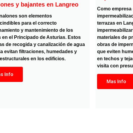
ones y bajantes en Langreo
Como empresa d
nalones son elementos
impermeabilizac
cindibles para el correcto
terrazas en Lan
namiento y mantenimiento de los
impermeabilizar 
 en el Principado de Asturias. Estos
materiales de pr
as de recogida y canalización de agua
obras de imper
ia evitan filtraciones, humedades y
que eviten hume
structurales en los edificios.
en techos y tej
visita con presu
s Info
Mas Info