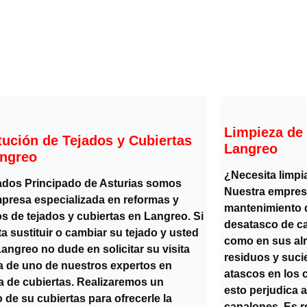
Limpieza de
tución de Tejados y Cubiertas
Langreo
angreo
¿Necesita limpi
ados Principado de Asturias somos
Nuestra empresa 
presa especializada en reformas y
mantenimiento d
s de tejados y cubiertas en Langreo. Si
desatasco de c
a sustituir o cambiar su tejado y usted
como en sus al
angreo no dude en solicitar su visita
residuos y suci
ta de uno de nuestros expertos en
atascos en los 
a de cubiertas. Realizaremos un
esto perjudica a
 de su cubiertas para ofrecerle la
canalones. Es 