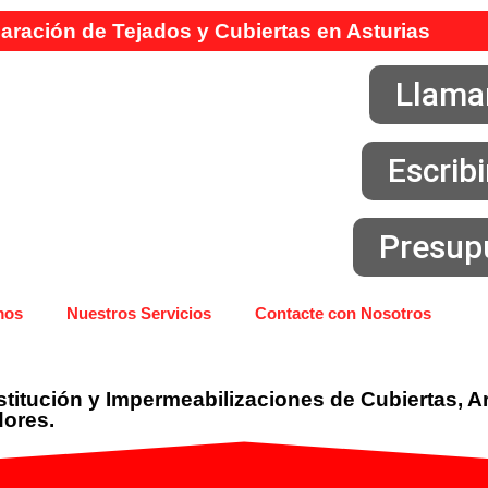
ración de Tejados y Cubiertas en Asturias
Llama
Escrib
Presup
mos
Nuestros Servicios
Contacte con Nosotros
itución y Impermeabilizaciones de Cubiertas, Ar
dores.