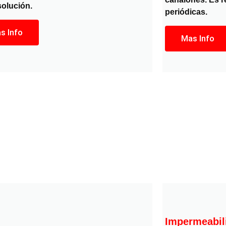
solución.
periódicas.
s Info
Mas Info
Impermeabil