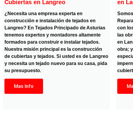
Cubiertas en Langreo
en L
¿Necesita una empresa experta en
Somos 
construcción e instalación de tejados en
Repara
Langreo? En Tejados Principado de Asturias
con lo
tenemos expertos y montadores altamente
las ob
formados para construir e instalar tejados.
en Lan
Nuestra misión principal es la construcción
obra; 
de cubiertas y tejados. Si usted es de Langreo
especia
y necesita un tejado nuevo para su casa, pida
imperme
su presupuesto.
cubiert
Mas Info
Ma