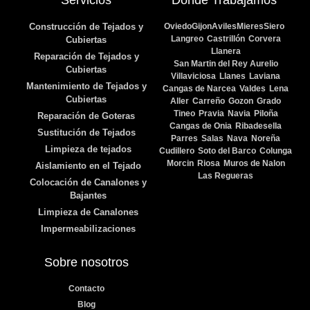
Construcción de Tejados y
Oviedo
Gijon
Aviles
Mieres
Siero
Langreo
Castrillón
Corvera
Cubiertas
Llanera
Reparación de Tejados y
San Martin del Rey Aurelio
Cubiertas
Villaviciosa
Llanes
Laviana
Mantenimiento de Tejados y
Cangas de Narcea
Valdes
Lena
Cubiertas
Aller
Carreño
Gozon
Grado
Tineo
Pravia
Navia
Piloña
Reparación de Goteras
Cangas de Onia
Ribadesella
Sustitución de Tejados
Parres
Salas
Nava
Noreña
Limpieza de tejados
Cudillero
Soto del Barco
Colunga
Morcin
Riosa
Muros de Nalon
Aislamiento en el Tejado
Las Regueras
Colocación de Canalones y
Bajantes
Limpieza de Canalones
Impermeabilizaciones
Sobre nosotros
Contacto
Blog