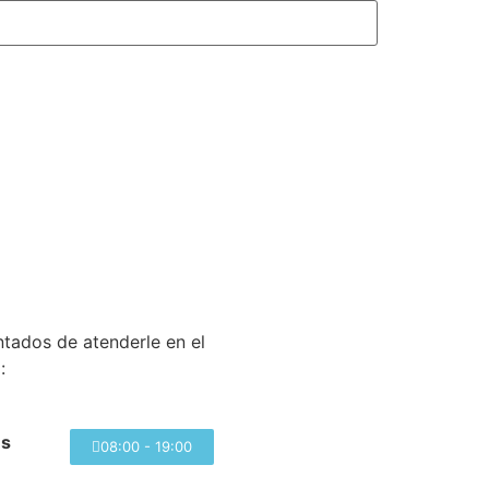
tados de atenderle en el
:
es
08:00 - 19:00