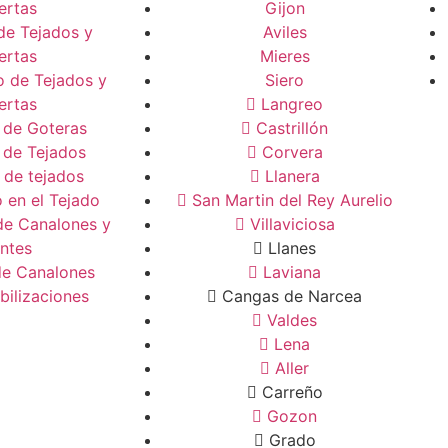
ertas
Gijon
de Tejados y
Aviles
ertas
Mieres
 de Tejados y
Siero
ertas
Langreo
 de Goteras
Castrillón
 de Tejados
Corvera
 de tejados
Llanera
 en el Tejado
San Martin del Rey Aurelio
de Canalones y
Villaviciosa
ntes
Llanes
de Canalones
Laviana
ilizaciones
Cangas de Narcea
Valdes
Lena
Aller
Carreño
Gozon
Grado