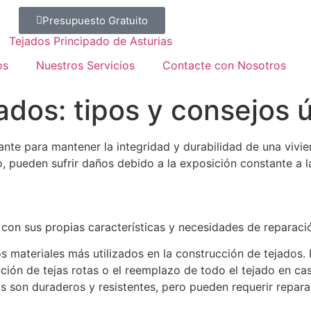
Escribir 634 13 42 49
Presupuesto Gratuito
Llamar 634 13 42 49
os
Nuestros Servicios
Contacte con Nosotros
dos: tipos y consejos ú
nte para mantener la integridad y durabilidad de una vivie
 pueden sufrir daños debido a la exposición constante a la l
o con sus propias características y necesidades de reparac
os materiales más utilizados en la construcción de tejados
ución de tejas rotas o el reemplazo de todo el tejado en c
s son duraderos y resistentes, pero pueden requerir repar